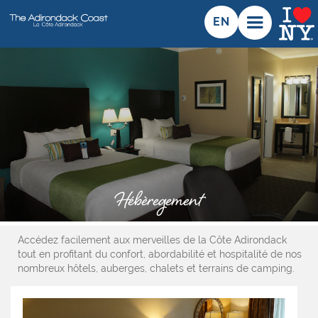
EN
Hébèregement
Accédez facilement aux merveilles de la Côte Adirondack
tout en profitant du confort, abordabilité et hospitalité de nos
nombreux hôtels, auberges, chalets et terrains de camping.