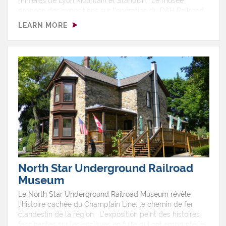
minières de Lyon Mountain et Standish. Le musée
propose des expositions sur l'opération du D&H Railroad
de Chateaugay et comprend des activités ayant rapport
LEARN MORE
à l'industrie ferroviaire ainsi que des activités d'arts
plastiques pour les enfants.
North Star Underground Railroad
Museum
Le North Star Underground Railroad Museum révèle
l’histoire cachée du Champlain Line, le chemin de fer
clandestin de la région. L’exposition peint des histoires
fascinantes sur les esclaves en fuite qui ont emprunté le