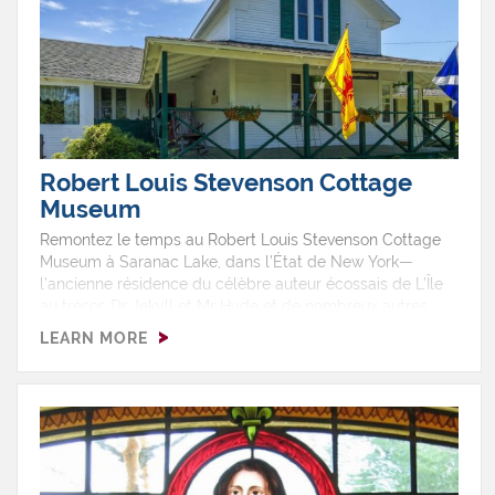
Robert Louis Stevenson Cottage
Museum
Remontez le temps au Robert Louis Stevenson Cottage
Museum à Saranac Lake, dans l’État de New York—
l’ancienne résidence du célèbre auteur écossais de L’Île
au trésor, Dr Jekyll et Mr Hyde et de nombreux autres
classiques. Stevenson y a passé l’hiver de 1887 à 1888, et
LEARN MORE
le chalet, soigneusement préservé, abrite aujourd’hui
l’une des plus grandes collections au monde de ses
effets personnels et de souvenirs littéraires. Géré par la
Stevenson Society of America et ouvert aux visiteurs
depuis 1915, il détient la distinction d’être le premier
musée au monde consacré à la vie et à l’héritage de
l’auteur.