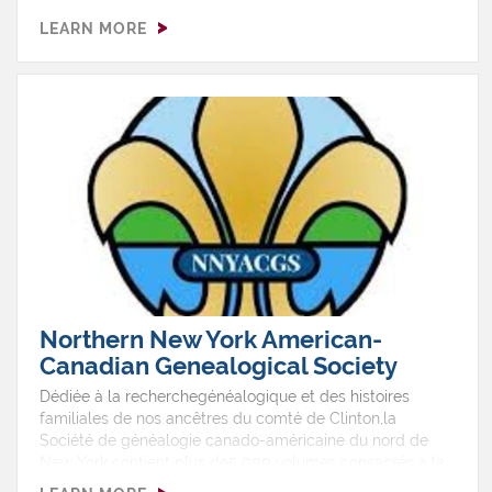
chemin de fer pour gagner leur liberté au Québec et en
LEARN MORE
Ontario, au Canada.
Northern New York American-
Canadian Genealogical Society
Dédiée à la recherchegénéalogique et des histoires
familiales de nos ancêtres du comté de Clinton,la
Société de généalogie canado-américaine du nord de
New York contient plus de5 000 volumes consacrés à la
recherche locale, notamment des livres sur lesfamilles