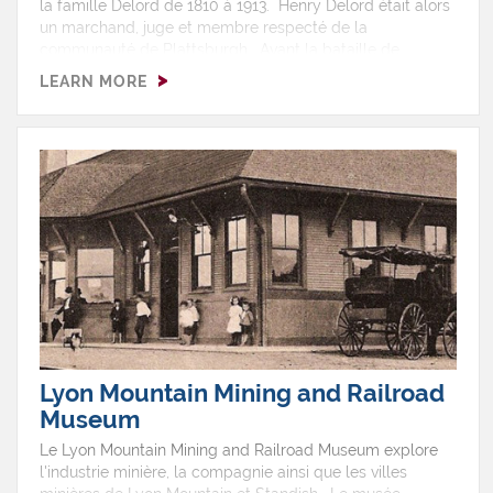
la famille Delord de 1810 à 1913. Henry Delord était alors
un marchand, juge et membre respecté de la
communauté de Plattsburgh. Avant la bataille de
Plattsburgh, Henry et sa famille ont fui la maison qui fut
LEARN MORE
occupée par les officiers et le corps d'artillerie
britannique. À l'intérieur, on y retrouve des objets laissés
par les Britanniques.
Lyon Mountain Mining and Railroad
Museum
Le Lyon Mountain Mining and Railroad Museum explore
l'industrie minière, la compagnie ainsi que les villes