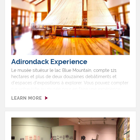
Adirondack Experience
Le musée situésur le lac Blue Mountain, compte 121
hectares et plus de deux douzaines debâtiments et
d’espaces d’expositions à explorer. Vous pouvez compter
sur votrevisite au musée pour en faire une expérience
riche en activités divertissantes,éducatives et amusantes
LEARN MORE
pour tous. Qu’ils’agisse de nourrir la truite, d’observer les
oiseaux, d’interagir avec desartisans dans l’exercices de
leurs métiers, de se promener, galerie aprèsgalerie, de
l’art, de la photographie, du mobilier, des outils, des
cabanes,des bateaux, et beaucoup plus encore. Ce
musée offre des activités pour tousles goûts. ?