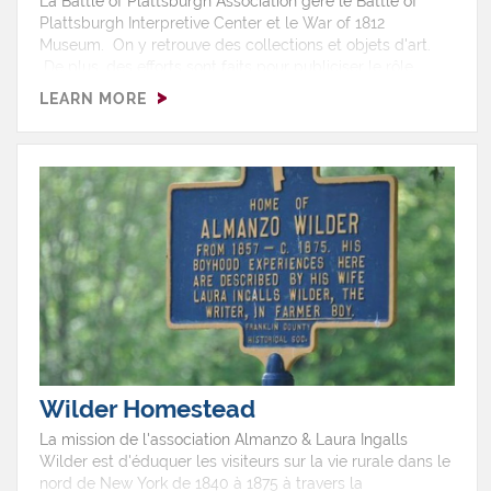
La Battle of Plattsburgh Association gère le Battle of
Plattsburgh Interpretive Center et le War of 1812
Museum. On y retrouve des collections et objets d'art.
De plus, des efforts sont faits pour publiciser le rôle
important que la bataille de Plattsburgh a joué dans la
LEARN MORE
guerre de 1812 et dans l’histoire américaine.Plattsburgh
Barracks Walking Tour?
Wilder Homestead
La mission de l'association Almanzo & Laura Ingalls
Wilder est d'éduquer les visiteurs sur la vie rurale dans le
nord de New York de 1840 à 1875 à travers la