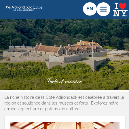
EN
Forts et musées
La riche histoire de la Côte Adirondack est célébrée à travers la
région et soulignée dans les musées et forts. Explorez notre
armée, agriculture et patrimoine culturel.