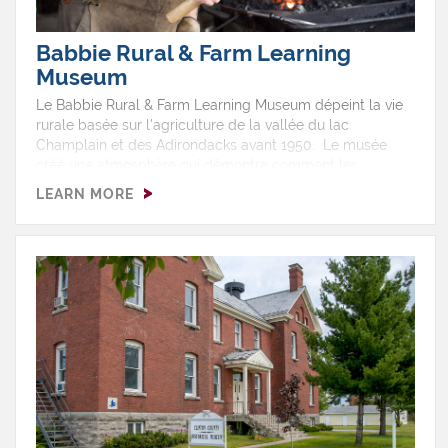
Babbie Rural & Farm Learning
Museum
Le Babbie Rural & Farm Learning Museum dépeint la vie
rurale basée sur l'agriculture de la vallée du lac
Champlain et des Adirondacks avant 1950. Le musée
créé une atmosphère qui démontre comment les
familles vivaient sur les fermes du 19e et 20e siècle. On
LEARN MORE
découvre comment plusieurs objets de l'époque
fonctionnaient et l'on apprend comment on vivait sur les
fermes dans l'État de New York et le changement qui s'y
est effectué avec la venue du tracteur ainsi que d'autres
outils modernes.