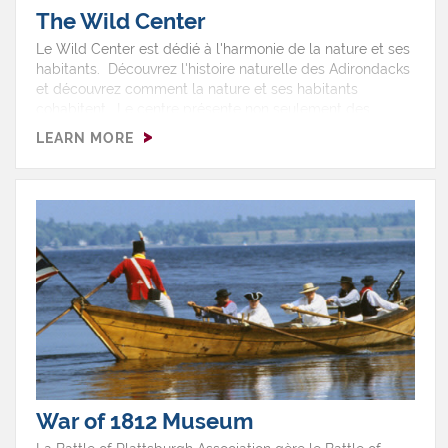
The Wild Center
Le Wild Center est dédié à l'harmonie de la nature et ses
habitants. Découvrez l'histoire naturelle des Adirondacks
et découvrez comment la nature et ses habitants
cohabitent. Le centre présente non seulement des
collections, mais aussi un environnement où il fait bon y
LEARN MORE
vivre. Basé sur la science, les expériences et expositions
sont crées afin de comprendre la relation humaine avec
la nature, spécifiquement celle des Adirondacks.
War of 1812 Museum