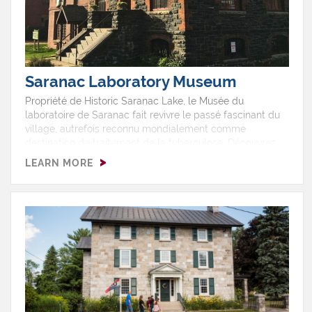
Saranac Laboratory Museum
Propriété de Historic Saranac Lake, le Musée du
laboratoire de Saranac fait revivre le passé fascinant du
village, autrefois reconnu mondialement comme
destination de traitement de la tuberculose. Découvrez
des expositions interactives sur l’histoire locale, les
LEARN MORE
percées médicales de l’époque et les récits
authentiques des patients venus ici dans l’espoir d’une
guérison. Des expositions temporaires viennent
renouveler l’expérience, et la boutique du musée regorge
de livres captivants et de souvenirs uniques pour les
esprits curieux. Passionnés d’histoire, amateurs de
science ou adeptes de grandes histoires de résilience —
ce musée est pour vous.