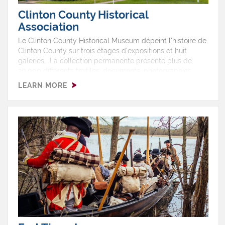
Clinton County Historical
Association
Le Clinton County Historical Museum dépeint l'histoire de
Clinton County sur trois étages d'expositions et huit
galeries. La collection permanente présente plus de
20,000 différents textiles, documents, photographies,
toiles et autres objets venus de la région. Pendant
LEARN MORE
l'année, le musée offre aussi des expositions
temporaires.Plattsburgh Barracks Walking Tour?