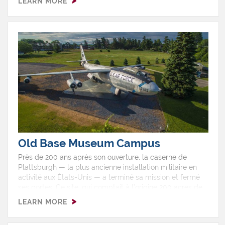
LEARN MORE
du comté de Clinton,les registres d’églises et
decimetières, l’index des mariages Loiselle et bien plus
encore !?
Old Base Museum Campus
Près de 200 ans après son ouverture, la caserne de
Plattsburgh — la plus ancienne installation militaire en
activité aux États-Unis — a terminé sa mission et fermé
ses portes. Ce site, qui comptait à l’origine 200 acres de
terres exploitées par l’armée en 1814, s’est transformé au
LEARN MORE
fil du temps en un espace de près de 5 000 acres de
terrain non aménagé, chargé d’histoire. Aujourd’hui, trois