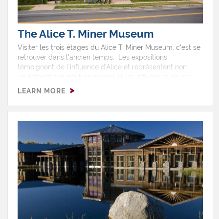
The Alice T. Miner Museum
Visiter les trois étages du Alice T. Miner Museum, c'est se
retrouver dans l'ancien temps. Les expositions
témoignent de l'influence d'Alice et représentent non
seulement son goût personnel et les influences de ses
nombreux amis de Chicago, mais aussi du mouvement
LEARN MORE
Colonial Revival. Le musée compte 15 pièces incluant
une cuisine avec foyer et poêle, un petit lit de bébé, des
lampes à l'huile de baleine et une table datant du 17e
siècle. Ces objets témoignent comment la famille était
au centre de la vie. On y retrouve aussi des lettres
écrites par plusieurs présidents américains, des
meubles, poupées et vaisselle variant du 17e au 19e
siècle et collectionnés par Alice T. Miner.