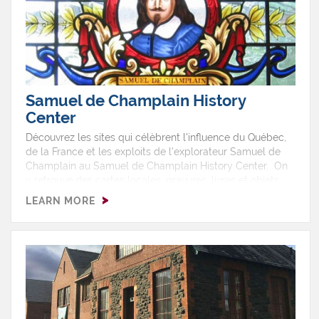
Samuel de Champlain History
Center
Découvrez les sites qui célèbrent l'influence du Québec,
de la France et les exploits de l'explorateur Samuel de
Champlain au Samuel de Champlain History Center. On
y retrouve des cartes locales, gravures, livres et objets
sur Samuel de Champlain et la population franco-
LEARN MORE
américaine du nord de l'État de New York et de la
Nouvelle-Angleterre.