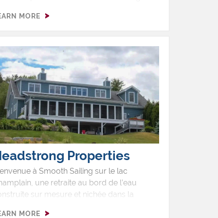
x États-Unis. C'est aussi l'un des plus
EARN MORE
éniques. Vous y trouverez des forfaits de
lf et une belle plage sur le lac Champlain.
eadstrong Properties
envenue à Smooth Sailing sur le lac
amplain, une retraite au bord de l’eau
nstruite sur mesure et nichée dans la
armante ville de Plattsburgh, dans l’État de
EARN MORE
ew York, au cœur des montagnes