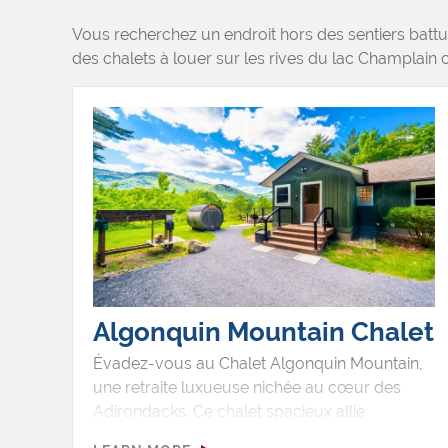
Vous recherchez un endroit hors des sentiers batt
des chalets à louer sur les rives du lac Champlain 
Algonquin Mountain Chalet
Évadez-vous au Chalet Algonquin Mountain,
une retraite luxueuse nichée au cœur des
Adirondacks. Ce chalet spacieux allie
parfaitement confort moderne et charme