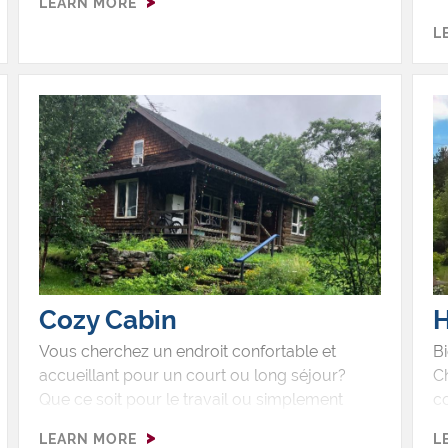
LEARN MORE
étrangement calme de Mystic Gorge.
au
L
Descendez plusieurs mètres et marcher sur
sc
une paroi naturelle en pierre pour observez
go
l'histoire géologique gravée de la
pierre.Doucement, faites une descente de
rivière en radeau pneumatique sur l'Ausable
River, entre les formations géologiques
sculptées au cours des millénaires par les
courants de la rivière. Pour ceux qui aiment
l'aventure, on peut y faire du rappel, utiliser
des ponts à hauban et plus encore.?
Cozy Cabin
H
Vous cherchez un endroit confortable et
Bi
accueillant pour un court ou long séjour?
Ch
Que ce soit pour le travail ou simplement
co
pour changer d’air, cette location meublée et
ch
LEARN MORE
L
adaptée aux animaux de compagnie a tout
N