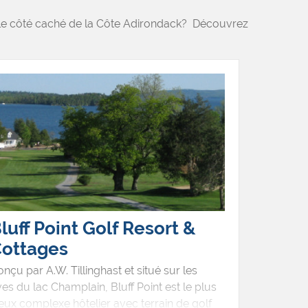
r le côté caché de la Côte Adirondack? Découvrez
luff Point Golf Resort &
ottages
nçu par A.W. Tillinghast et situé sur les
ves du lac Champlain, Bluff Point est le plus
eux complexe hôtelier avec terrain de golf