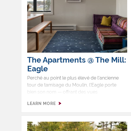
The Apartments @ The Mill:
Eagle
Perché au point le plus élevé de l’ancienne
tour de tamisage du Moulin, l’Eagle porte
bien son nom — offrant des vues
panoramiques sur le lac Champlain et les
LEARN MORE
montagnes Vertes à l’est. Inspiré des
pygargues à tête blanche que l’on aperçoit
souvent planer et nicher le long du rivage à
proximité de Westport, ce refuge en hauteur