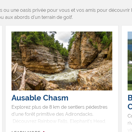
us ou une oasis privée pour vous et vos amis pour découvri
ou aux abords d'un terrain de golf.
Ausable Chasm
B
C
Explorez plus de 8 km de sentiers pédestres
d'une forêt primitive des Adirondacks.
Co
Découvrez Rainbow Falls, Elephant's Head,
ri
Column Rock, Hyde's Cave et la gorge
vi