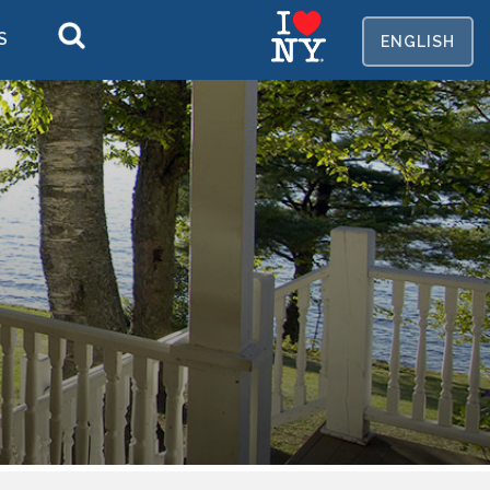
S
EN
GLISH