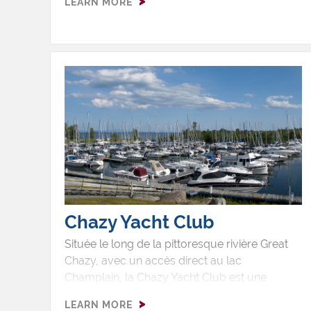
LEARN MORE
rustique, avec un spa privé, un sauna et une
vue imprenable sur les montagnes. Situé à
seulement quelques minutes de Whiteface
Mountain et de Lake Placid, c'est l’endroit
idéal pour les amateurs de plein air et ceux
en quête de détente. Que vous dévaliez les
pentes, exploriez des sentiers pittoresques ou
vous relaxiez près du foyer, le Chalet
Algonquin Mountain vous offre une base
chaleureuse et haut de gamme pour votre
aventure dans les Adirondacks. Réservez
votre séjour et vivez le luxe en montagne à
son meilleur!
Chazy Yacht Club
Située le long de la pittoresque rivière Great
Chazy, avec un accès direct au lac
Champlain, la Chazy Yacht Club est une
marina à service complet offrant plus de 160
LEARN MORE
quais saisonniers et temporaires, du