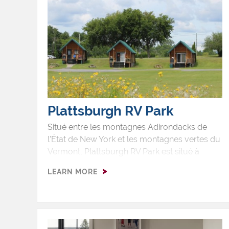
Avec un accès facile aux attractions locales,
c'est l'endroit idéal pour une escapade
mémorable dans les Adirondacks.
Plattsburgh RV Park
Situé entre les montagnes Adirondacks de
l'État de New York et les montagnes vertes du
Vermont, Plattsburgh RV Park est situé à
quelques pas des rives du lac Champlain.
LEARN MORE
Avec ses 100 acres au nord de la ville de
Plattsburgh, le camping propose 200 grands
terrains avec les services requis pour les
véhicules récréatifs.