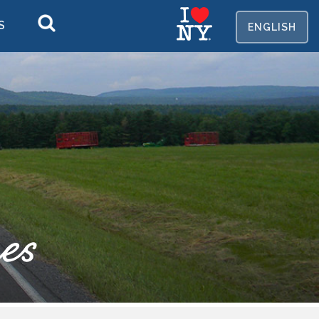
S
EN
GLISH
es