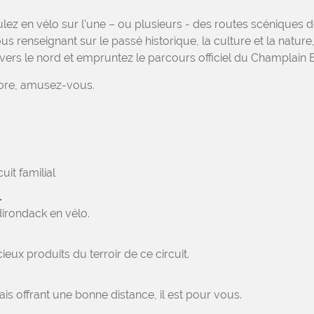
z en vélo sur l’une – ou plusieurs - des routes scéniques de
s renseignant sur le passé historique, la culture et la natur
ers le nord et empruntez le parcours officiel du Champlain B
core, amusez-vous.
uit familial
L
dirondack en vélo.
eux produits du terroir de ce circuit.
mais offrant une bonne distance, il est pour vous.