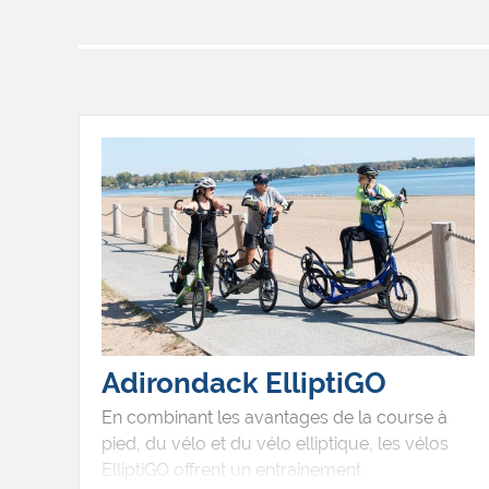
Adirondack ElliptiGO
En combinant les avantages de la course à
pied, du vélo et du vélo elliptique, les vélos
ElliptiGO offrent un entraînement