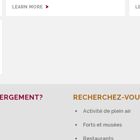
hockey, baseball, golf, soccer, matériel de
n
LEARN MORE
L
culture physique, tennis, patin à roues
vé
alignées, planche à roulettes, boxe, ski (alpin
et de fond), planche à neige et plus encore!
BERGEMENT?
RECHERCHEZ-VOUS
Activité de plein air
Forts et musées
Restaurants