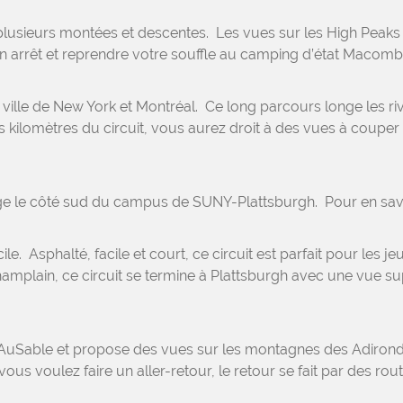
c plusieurs montées et descentes. Les vues sur les High Pea
e un arrêt et reprendre votre souffle au camping d’état Maco
 ville de New York et Montréal. Ce long parcours longe les 
ilomètres du circuit, vous aurez droit à des vues à couper le
onge le côté sud du campus de SUNY-Plattsburgh. Pour en sav
acile. Asphalté, facile et court, ce circuit est parfait pour les
Champlain, ce circuit se termine à Plattsburgh avec une vue s
 AuSable et propose des vues sur les montagnes des Adirondack
us voulez faire un aller-retour, le retour se fait par des rou