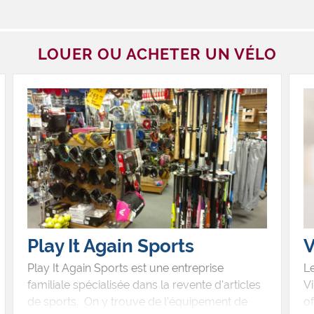
LOUER OU ACHETER UN VÉLO
Play It Again Sports
V
Play It Again Sports est une entreprise
L
familiale spécialisée dans la revente d'articles
Vi
de sports. On y trouve de l'équipement de
of