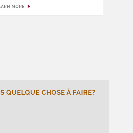
écessaires pour choisir le bon modèle de
EARN MORE
lo (ainsi que skis et planches à neige !).
 QUELQUE CHOSE À FAIRE?