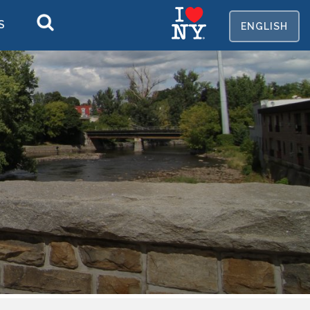
S
EN
GLISH