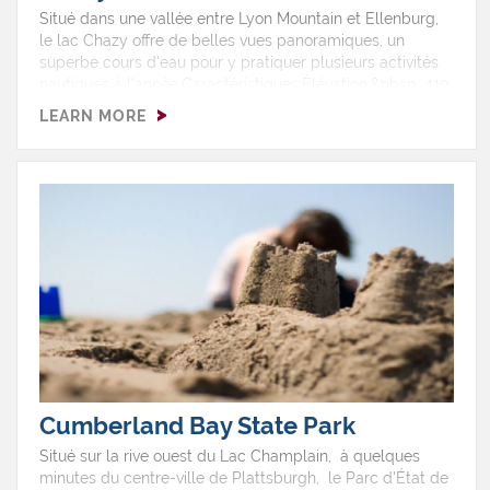
Situé dans une vallée entre Lyon Mountain et Ellenburg,
le lac Chazy offre de belles vues panoramiques, un
superbe cours d'eau pour y pratiquer plusieurs activités
nautiques à l'année.Caractéristiques:Élévation:&nbsp; 410
mSuperficie: 1807 acresProfondeur maximale:&nbsp; 22
LEARN MORE
mProfondeur moyenne:&nbsp; 10 mLargeur maximale: ~
2.4 kmLength: ~ 3.5 milesThermocline: ~ 9.1 mActivités
récréatives:Sports de pagayagePêcheBateau à
moteurPêche sur glaceRaquetteBaignadeAccès:Une
mise à l'eau du Department of Environmental
Conservation est située près de la route 374 à 8 km à
l'ouest du village de Dannemora.&nbsp; Un
stationnement accueille 20 voitures et remorques.&gt;
For more information:
&nbsp;&nbsp;http://www.dec.ny.gov/outdoor/71840.html&gt;&n
sur la carte
Cumberland Bay State Park
Situé sur la rive ouest du Lac Champlain, à quelques
minutes du centre-ville de Plattsburgh, le Parc d'État de