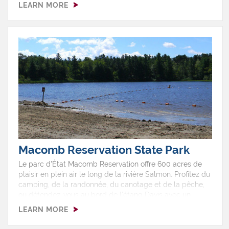
un environnement naturel.&nbsp; Le parc est ouvert à
LEARN MORE
l'année.ServicesBancs de parcTables à pique-
niquePanneaux d'interprétation sur l'histoire de la
régionVéloSentier pédestreObservation des oiseauxVues
panoramiques sur la rivière&gt;&nbsp;Afficher sur une
carte
Macomb Reservation State Park
Le parc d'État Macomb Reservation offre 600 acres de
plaisir en plein air le long de la rivière Salmon. Profitez du
camping, de la randonnée, du canotage et de la pêche,
ou détendez-vous au bord de l'étang Davis avec un
pique-nique. Le parc propose des emplacements boisés
LEARN MORE
pour le camping, des aires de jeux et des sentiers, et se
transforme en terrain de jeux hivernal avec ski de fond et