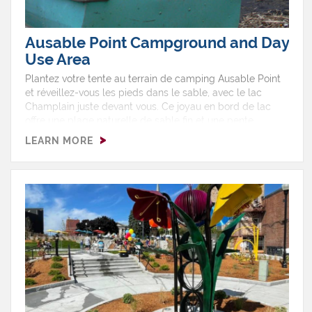
Ausable Point Campground and Day
Use Area
Plantez votre tente au terrain de camping Ausable Point
et réveillez-vous les pieds dans le sable, avec le lac
Champlain juste devant vous. Ce joyau en bord de lac
offre une plage naturelle de sable fin et une pente
douce, idéale pour barboter, pagayer ou simplement
LEARN MORE
admirer la vue. Adjacente à une zone de gestion de la
faune, cette destination est un rêve pour les
randonneurs, canoteurs et kayakistes. Envie d’un peu
plus d’action? La ville de Plattsburgh se trouve à
quelques minutes en voiture — l’endroit parfait pour
combiner nature et vie urbaine autour du feu de camp.
Caractéristiques du parc : Plage Zone de gestion de la
faune avec accès pour embarcations non motorisées
Baignade Aire de pique-nique Zone de planche à voile
Barbecues Sentier de randonnée Pavillon Pêche Toilettes
Observation des oiseaux Douches Mise à l’eau pour
embarcations légères Emplacements de camping