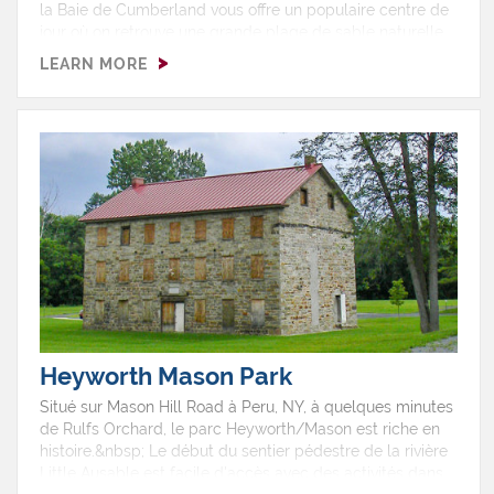
la Baie de Cumberland vous offre un populaire centre de
jour où on retrouve une grande plage de sable naturelle
ainsi qu'une aire de pique-nique. Le parc est ouvert de la
LEARN MORE
mi-mai jusqu'à l'Action de Grâce.Points d'intérêt du
parc PlageNatation Aire de jeuTerrain de jeuCasse-
croûteAire de pique-nique GrillsPavillonsToilettesTerrains
de camping Activités d'hiver · Ski de fond Montrez-moi
sur une carte.
Heyworth Mason Park
Situé sur Mason Hill Road à Peru, NY, à quelques minutes
de Rulfs Orchard, le parc Heyworth/Mason est riche en
histoire.&nbsp; Le début du sentier pédestre de la rivière
Little Ausable est facile d'accès avec des activités dans