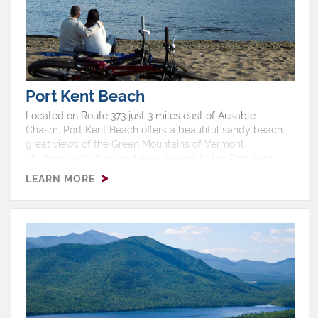
Port Kent Beach
Located on Route 373 just 3 miles east of Ausable
Chasm, Port Kent Beach offers a beautiful sandy beach,
great views of the Green Mountains of Vermont,
children's activities, and easy access to the Port Kent
Ferry which brings guests back and forth to Burlington,
LEARN MORE
VT. The beach is open year-round. Park Features: Beach
Swimming Cycling Swing set Restrooms > Show on a
map