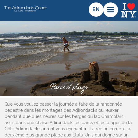
EN
Parcs et plage
Que vous vouliez passer la journée à faire de la randonnée
pédestre dans les montages des Adirondacks ou relaxer
pendant quelques heures sur les berges du lac Champlain,
assis dans une chaise Adirondack, les parcs et les plages de la
Côte Adirondack sauront vous enchanter. La région compte la
deuxième plus grande plage aux États-Unis qui donne sur un