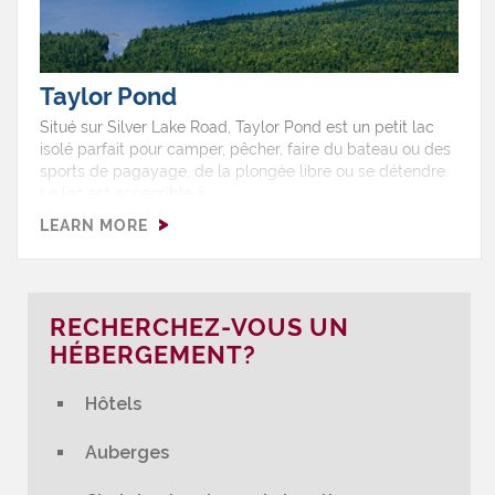
Taylor Pond
Situé sur Silver Lake Road, Taylor Pond est un petit lac
isolé parfait pour camper, pêcher, faire du bateau ou des
sports de pagayage, de la plongée libre ou se détendre.
Le lac est accessible à
l'année.ServicesPêcheBateauSports de
LEARN MORE
pagayagePlongée libreBaignadeRandonnée
pédestreObservation des oiseaux
RECHERCHEZ-VOUS UN
HÉBERGEMENT?
Hôtels
Auberges