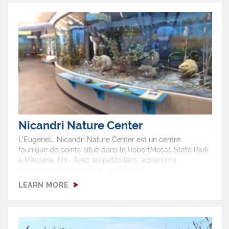
raquette. Une escapade parfaite en toute saison pour les
amateurs de nature et les familles.
Nicandri Nature Center
L'EugeneL. Nicandri Nature Center est un centre
faunique de pointe situé dans le RobertMoses State Park
à Massena, NY. Avec sespetits lacs, aquariums,
expositions éducatives et interactives,
classesinteractives, un personnel attentif, le Nicandri
LEARN MORE
Nature Center offre uneprogrammation intérieure et
extérieure pour tous, et ce, à l’année.