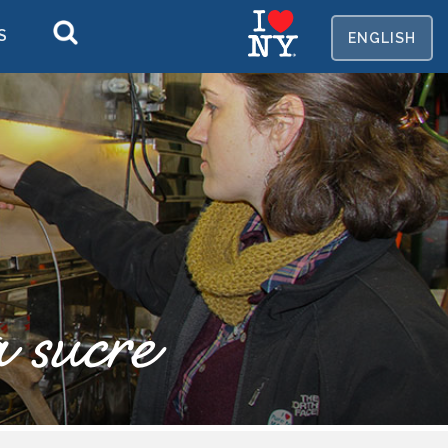
S
EN
GLISH
 sucre