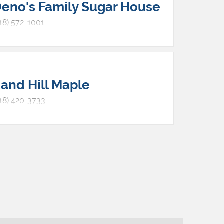
eno's Family Sugar House
18) 572-1001
and Hill Maple
518) 420-3733