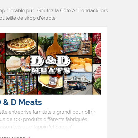
op d'érable pur. Goûtez la Côte Adirondack lors
uteille de sirop d'érable.
 & D Meats
tte entreprise familiale a grandi pour offrir
us de 100 produits différents fabriqués
ison tels que Tappin 'et Sappin'
ugarworks et Jeezum Crow Smokehouse, y