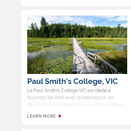
composites bio pour fournir unproduit
naturel avec une empreinte
environnementale minimale.
Paul Smith's College, VIC
Le Paul Smith's College VIC est dédié à
favoriser les liens avec la naturepour les
étudiants, les résidents locaux et les visiteurs
régionaux en offrantdes possibilités de loisirs
LEARN MORE
en plein air, des programmes
d'éducationexpérientielle et des expositions