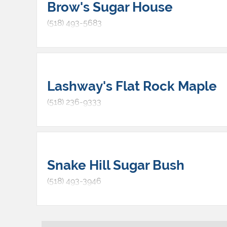
Brow's Sugar House
crées afin de comprendre la relation humaine
avec la nature, spécifiquement celle des
(518) 493-5683
Adirondacks.
Lashway's Flat Rock Maple
(518) 236-9333
Snake Hill Sugar Bush
(518) 493-3946