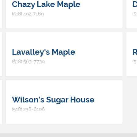
Chazy Lake Maple
D
(518) 492-7169
(5
Lavalley's Maple
R
(518) 563-7739
(
Wilson's Sugar House
(518) 236-6106