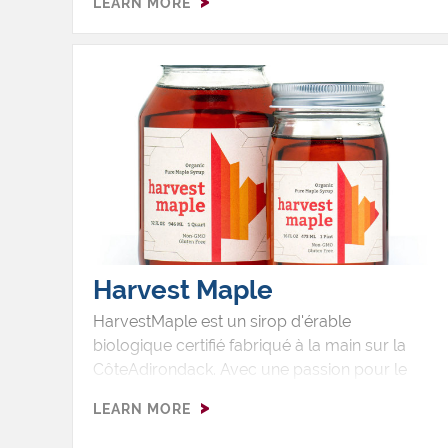
LEARN MORE
et les bonbons au sucre d'érable. La cabane
à sucre a été fondée en 1998 et compte plus
de 4,700 érables.
Harvest Maple
HarvestMaple est un sirop d'érable
biologique certifié fabriqué à la main sur la
CôteAdirondack. Avec une passion pour le
respect et la protection del'environnement, ils
LEARN MORE
livrent leur sirop d'érable pur dans des pots
Masonréutilisables en utilisant des étiquettes