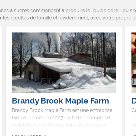
nes à sucres commencent à produire le liquide doré - du sir
r les recettes de famille et, évidemment, avec votre propre bo
Brandy Brook Maple Farm
D
Brandy Brook Maple Farm est une entreprise
Ce
familiale créée en 2007. La ferme comprend
pl
maintenant 5 érablières dans 2 comtés qui
ma
leur permettent de produire du sirop
S