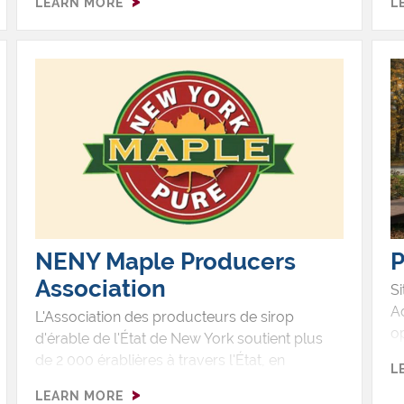
LEARN MORE
L
d'érable, de la crème d'érable et du sucre
co
d'érable. En 2015, la famille a créé Olde Tyme
v
Winery, qui propose des vins rouges, blancs
de
et fruitiers traditionnels dans des variétés
u
sucrés, secs ou demi-secs - à base de vrais
Du
fruits et de sirop d'érable pur de la ferme. Les
ép
visites gratuites et les dégustations (21 ans et
pa
plus seulement pour le vin) font partie de
d
l'expérience lorsque vous visitez cette petite
dé
ferme familiale !
NENY Maple Producers
P
Association
S
A
L'Association des producteurs de sirop
op
d'érable de l'État de New York soutient plus
c
de 2 000 érablières à travers l'État, en
L
à 
promouvant une production de sirop
LEARN MORE
la
d'érable durable. Les visiteurs peuvent