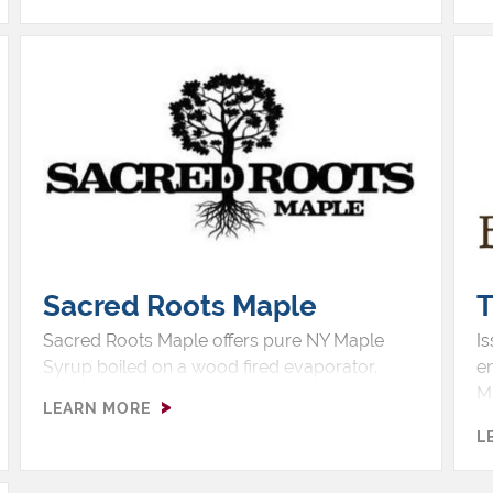
u
explorer des fermes locales, goûter du sirop
d'érable pur de New York et découvrir le
processus de production. C'est une façon
sucrée de découvrir l'histoire et l'artisanat de
l'industrie du sirop d'érable de New York.
Sacred Roots Maple
T
Sacred Roots Maple offers pure NY Maple
I
Syrup boiled on a wood fired evaporator.
en
Mi
LEARN MORE
tr
L
fo
En