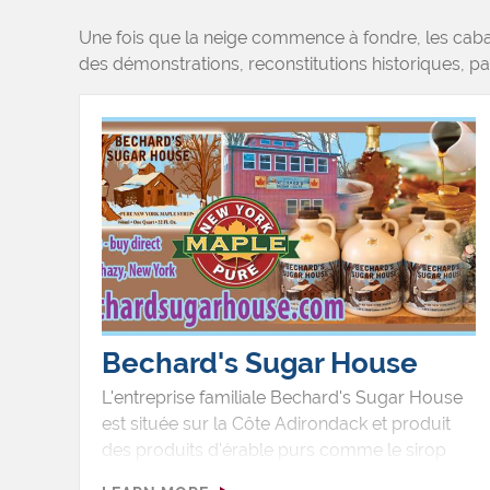
Une fois que la neige commence à fondre, les caba
des démonstrations, reconstitutions historiques, pa
Bechard's Sugar House
L'entreprise familiale Bechard's Sugar House
est située sur la Côte Adirondack et produit
des produits d'érable purs comme le sirop
d'érable, la crème d'érable, le sucre d'érable