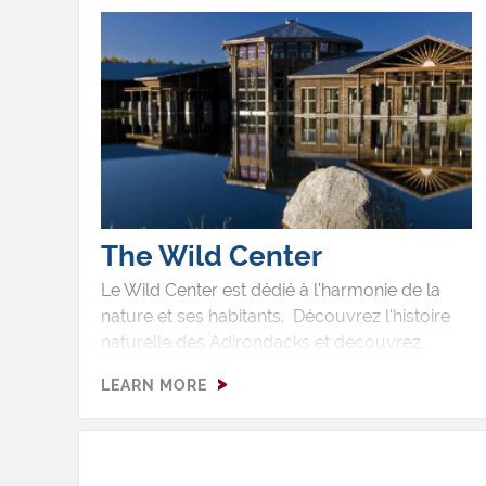
d'art à longueur d'année.
The Wild Center
Le Wild Center est dédié à l'harmonie de la
nature et ses habitants. Découvrez l'histoire
naturelle des Adirondacks et découvrez
comment la nature et ses habitants
LEARN MORE
cohabitent. Le centre présente non
seulement des collections, mais aussi un
environnement où il fait bon y vivre. Basé sur
la science, les expériences et expositions sont