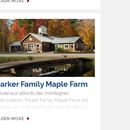
EARN MORE
mpris les fromages fumés, le gibier, les
iandes fumées, le bœuf séché, les produits
 l'érable et beaucoup plus encore ! Faites
n voyage à West Chazy, NY pour visiter les
tils, goûter à un sandwich frais à leur
icerie, faire du shopping et surtout ne
rtez pas sans remplir votre réservoir
'essence et d'acheter quelque chose de
licieux pour la route !
arker Family Maple Farm
ituée aux abords des montagnes
dirondacks, Parket Family Maple Farm est
érée par la famille Parker depuis 1889. La
abane à sucre et la boutique sont ouvertes
EARN MORE
l'année et offre des produits faits à partir de
 sève de leurs 40,000 érables. Ils se feront