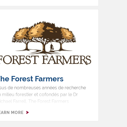
n plaisir à poster votre commande!
he Forest Farmers
ssus de nombreuses années de recherche
 milieu forestier et cofondés par le Dr
chael Farrell, The Forest Farmers
ansforment la richesse et la diversité des
EARN MORE
rêts indigènes en saveurs exceptionnelles.
 élaborant des sirops à partir d’érable, de