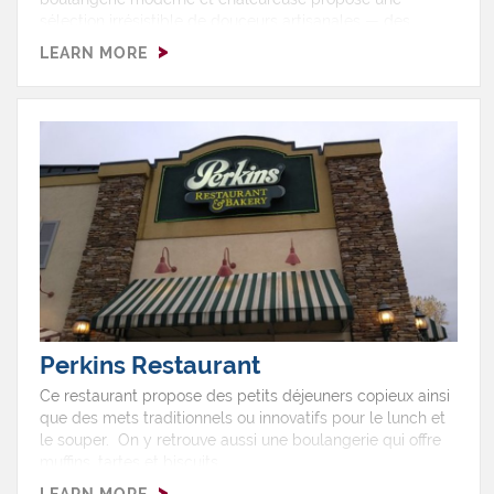
sélection irrésistible de douceurs artisanales — des
croissants feuilletés aux cupcakes décadents, en
LEARN MORE
passant par des options véganes et sans gluten —
toutes préparées avec soin et passion. Que ce soit pour
un café du matin, un gâteau sur mesure pour une
occasion spéciale ou simplement une envie sucrée, In
The Mix combine le charme local avec des saveurs
dignes des grandes villes. Passez les voir sur la rue
Durkee et découvrez pourquoi chaque bouchée est une
petite célébration.
Perkins Restaurant
Ce restaurant propose des petits déjeuners copieux ainsi
que des mets traditionnels ou innovatifs pour le lunch et
le souper. On y retrouve aussi une boulangerie qui offre
muffins, tartes et biscuits.
LEARN MORE