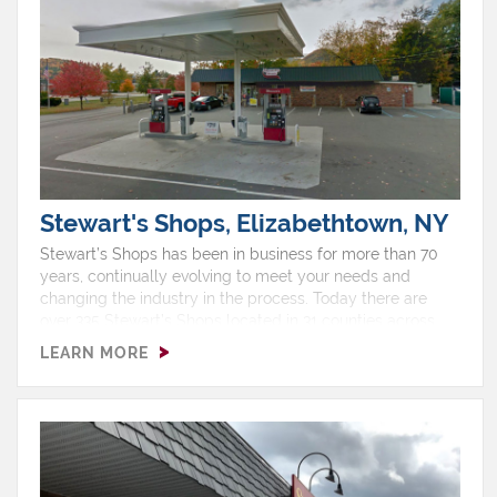
12:00 AMShop Features: Ice Cream, ATM, EBT, Free Air,
Gas, Non Ethanol, Pizza, Restroom
Stewart's Shops, Elizabethtown, NY
Stewart’s Shops has been in business for more than 70
years, continually evolving to meet your needs and
changing the industry in the process. Today there are
over 335 Stewart’s Shops located in 31 counties across
upstate New York and southern Vermont, with two thirds
LEARN MORE
of our shops selling gas.Hours: Monday 5:00 AM - 12:00
AMTuesday 5:00 AM - 12:00 AMWednesday 5:00 AM -
12:00 AMThursday 5:00 AM - 12:00 AMFriday 5:00 AM -
12:00 AMSaturday 5:00 AM - 12:00 AMSunday 5:00 AM -
12:00 AMShop Features: Ice Cream, ATM, EBT, Free Air,
Gas, Non Ethanol, Pizza, Restroom