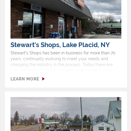
Stewart's Shops, Lake Placid, NY
Stewart’s Shops has been in business for more than 70
years, continually evolving to meet your needs and
changing the industry in the process. Today there are
over 335 Stewart’s Shops located in 31 counties across
upstate New York and southern Vermont, with two thirds
LEARN MORE
of our shops selling gas.Hours: Monday 5:00 AM - 12:00
AMTuesday 5:00 AM - 12:00 AMWednesday 5:00 AM -
12:00 AMThursday 5:00 AM - 12:00 AMFriday 5:00 AM -
12:00 AMSaturday 5:00 AM - 12:00 AMSunday 5:00 AM -
12:00 AMShop Features: Ice Cream, ATM, EBT, Free Air,
Gas, Non Ethanol, Pizza, Restroom