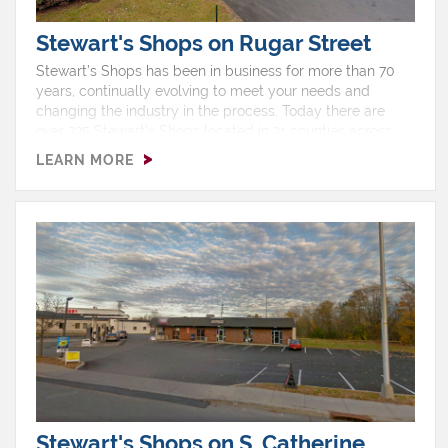
Stewart's Shops on Rugar Street
Stewart’s Shops has been in business for more than 70
years, continually evolving to meet your needs and
changing the industry in the process. Today there are
over 335 Stewart’s Shops located in 31 counties across
upstate New York and southern Vermont, with two thirds
LEARN MORE
of our shops selling gas.Hours: Monday 5:00 AM - 12:00
AMTuesday 5:00 AM - 12:00 AMWednesday 5:00 AM -
12:00 AMThursday 5:00 AM - 12:00 AMFriday 5:00 AM -
12:00 AMSaturday 5:00 AM - 12:00 AMSunday 5:00 AM -
12:00 AMShop Features: Ice Cream, ATM, EBT, Free Air,
Gas, Non Ethanol, Pizza, Restroom
Stewart's Shops on S. Catherine