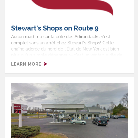
Stewart's Shops on Route 9
Aucun road trip sur la côte des Adirondacks n’est
complet sans un arrêt chez Stewart’s Shops! Cette
chaîne adorée du nord de l’État de New York est bien
plus qu’un simple dépanneur—c’est un véritable rite de
passage. Faites le plein (pour votre voiture et vos
LEARN MORE
fringales), savourez une boule de leur crème glacée
primée, et parcourez les étagères à la recherche de
collations locales, de café frais et de trouvailles
régionales uniques.