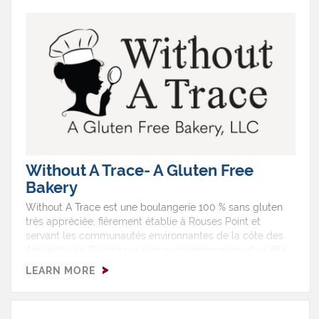
une vraie chasse au trésor avec un petit côté village
qu’on adore. À venir très bientôt : Sweet Lucy Scoops, un
tout nouveau comptoir de crème glacée qui servira des
classiques de l’été directement sur place. Pensé comme
un endroit « où l’été ralentit », c’est pas mal votre
nouvelle excuse pour vous offrir un cornet après avoir
déniché la trouvaille vintage parfaite ou un produit local
coup de cœur. Que vous soyez en mode chasse aux
trésors, en balade ou simplement là pour l’ambiance, ce
petit bijou est le genre d’endroit où on a envie de
s’attarder—et bientôt, de se gâter avec une (ou deux)
boules de crème glacée.
Without A Trace- A Gluten Free
Bakery
Without A Trace est une boulangerie 100 % sans gluten
très appréciée, fièrement établie à Rouses Point et
servant les communautés environnantes de la côte des
Adirondacks. Dirigée par une passionnée mère et sa fille,
la boulangerie se spécialise dans la création de
LEARN MORE
délicieuses douceurs artisanales que tout le monde peut
savourer — qu’on suive un régime sans gluten ou non.
Chaque bouchée est préparée avec soin pour prouver