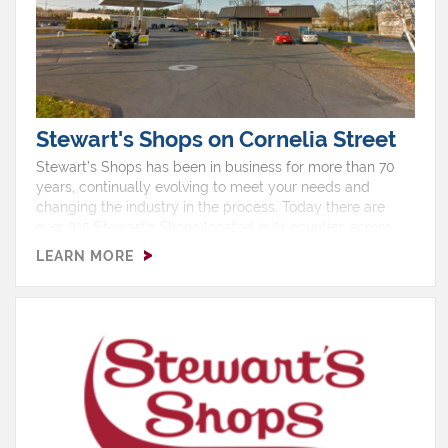
Stewart's Shops on Cornelia Street
Stewart’s Shops has been in business for more than 70
years, continually evolving to meet your needs and
changing the industry in the process. Today there are
over 335 Stewart’s Shops located in 31 counties across
upstate New York and southern Vermont, with two thirds
LEARN MORE
of our shops selling gas.Hours: Monday 5:00 AM - 12:00
AMTuesday 5:00 AM - 12:00 AMWednesday 5:00 AM -
12:00 AMThursday 5:00 AM - 12:00 AMFriday 5:00 AM -
12:00 AMSaturday 5:00 AM - 12:00 AMSunday 5:00 AM -
12:00 AMShop Features: Ice Cream, ATM, EBT, Free Air,
Gas, Non Ethanol, Pizza, Restroom