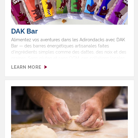
DAK Bar
Alimentez vos aventures dans les Adirondacks avec DAK
Bar — des barres énergétiques artisanales faites
d’ingrédients simples comme des dattes, des noix et des
graines. Sans gluten et sans OGM, ces collations locales
sont parfaites pour la randonnée, le kayak ou
LEARN MORE
l’exploration. Veuillez noter : DAK Bar est un producteur
en gros et ne possède pas de boutique ni
d’emplacement à visiter. Vous trouverez plutôt leurs
barres dans des coopératives, marchés et détaillants
spécialisés de la région et d’ailleurs — faciles à emporter
partout où vos aventures vous mènent.