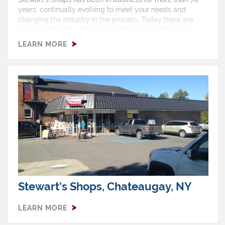
years, continually evolving to meet your needs and
changing the industry in the process. Today there are
over 335 Stewart’s Shops located in 31 counties across
upstate New York and southern Vermont, with two thirds
LEARN MORE
of our shops selling gas.Hours: Monday 4:30 AM - 1:00
AMTuesday 4:30 AM - 1:00 AMWednesday 4:30 AM - 1:00
AMThursday 4:30 AM - 1:00 AMFriday 4:30 AM - 1:00
AMSaturday 4:30 AM - 1:00 AMSunday 4:30 AM - 1:00
AMShop Features: Ice Cream, ATM, EBT, Free Air, Gas,
Non Ethanol, Pizza, Restroom
Stewart's Shops, Chateaugay, NY
LEARN MORE