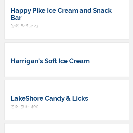
que « sans gluten » peut rimer avec « absolument
délicieux », afin que chaque client reparte comblé et
Happy Pike Ice Cream and Snack
satisfait.
Bar
(518) 846-3423
Harrigan's Soft Ice Cream
LakeShore Candy & Licks
(518) 561-1400