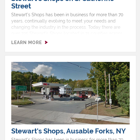
Street
Stewart’s Shops has been in business for more than 70
years, continually evolving to meet your needs and
changing the industry in the process. Today there are
over 335 Stewart’s Shops located in 31 counties across
upstate New York and southern Vermont, with two thirds
LEARN MORE
of our shops selling gas.Hours: Monday 4:00 AM - 1:00
AMTuesday 4:00 AM - 1:00 AMWednesday 4:00 AM -
1:00 AMThursday 4:00 AM - 1:00 AMFriday 4:00 AM -
1:00 AMSaturday 4:00 AM - 1:00 AMSunday 4:00 AM -
1:00 AMShop Features: Ice Cream, ATM, EBT, Free Air,
Gas, Non Ethanol, Pizza, Restroom
Stewart's Shops, Ausable Forks, NY
Stewart’s Shops has been in business for more than 70