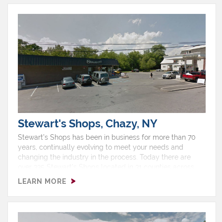
Stewart's Shops, Chazy, NY
Stewart’s Shops has been in business for more than 70
years, continually evolving to meet your needs and
changing the industry in the process. Today there are
over 335 Stewart’s Shops located in 31 counties across
upstate New York and southern Vermont, with two thirds
LEARN MORE
of our shops selling gas.Hours: Monday 5:00 AM - 12:00
AMTuesday 5:00 AM - 12:00 AMWednesday 5:00 AM -
12:00 AMThursday 5:00 AM - 12:00 AMFriday 5:00 AM -
12:00 AMSaturday 5:00 AM - 12:00 AMSunday 5:00 AM -