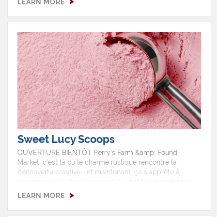
LEARN MORE
Sweet Lucy Scoops
OUVERTURE BIENTÔT Perry’s Farm &amp; Found
Market, c’est là où le charme rustique rencontre la
découverte créative—et maintenant, ça s’apprête à
devenir encore plus gourmand. Ce petit coin chaleureux,
où on ne peut pas s’empêcher de fouiner, rassemble
LEARN MORE
antiquités, produits artisanaux, créations faites à la main
et trouvailles locales dans un espace qui ressemble à