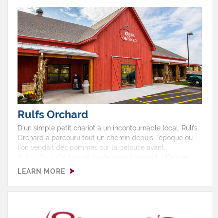
Rulfs Orchard
D’un simple petit chariot à un incontournable local, Rulfs
Orchard a parcouru tout un chemin depuis l’époque où
l’on vendait des pommes sur la pelouse avant.
Aujourd’hui, c’est un véritable paradis ouvert à l’année,
avec plus de 15 variétés de fruits et légumes frais, 8
LEARN MORE
serres animées, un kiosque de ferme débordant de
produits, et une boulangerie qui sent le bonheur sucré —
bonjour, beignes chauds et tartes maison! L’été, prenez
un panier et partez à la cueillette de petits fruits. Et à
l’automne, perdez-vous (volontairement!) dans leur