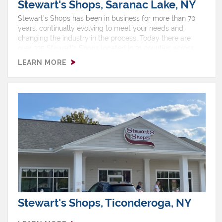
Stewart's Shops, Saranac Lake, NY
Stewart’s Shops has been in business for more than 70
years, continually evolving to meet your needs and
changing the industry in the process. Today there are
over 335 Stewart’s Shops located in 31 counties across
upstate New York and southern Vermont, with two thirds
LEARN MORE
of our shops selling gas.Hours: 24 HoursShop Features:
Ice Cream, ATM, EBT, Free Air, Gas, Non Ethanol, Pizza,
Restroom
Stewart's Shops, Ticonderoga, NY