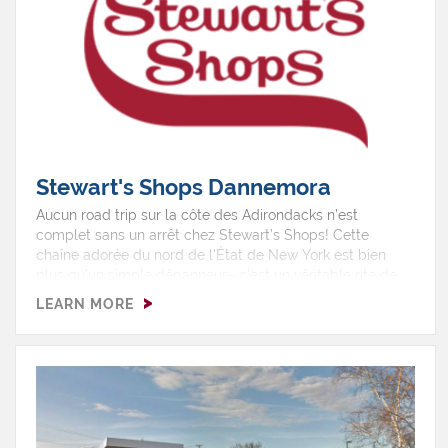
champ de citrouilles, labyrinthe de maïs et verger de
pommes à cueillir. Que vous veniez pour les récoltes ou
pour le plaisir, Rulfs, c’est l’endroit parfait à découvrir.
Stewart's Shops Dannemora
Aucun road trip sur la côte des Adirondacks n’est
complet sans un arrêt chez Stewart’s Shops! Cette
chaîne adorée du nord de l’État de New York est bien
plus qu’un simple dépanneur—c’est un véritable rite de
passage. Faites le plein (pour votre voiture et vos
LEARN MORE
fringales), savourez une boule de leur crème glacée
primée, et parcourez les étagères à la recherche de
collations locales, de café frais et de trouvailles
régionales uniques.