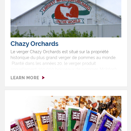
Chazy Orchards
Le verger Chazy Orchards est situé sur la propriété
historique du plus grand verger de pommes au monde.
Planté dans les années 20, le verger produit
annuellement 300,000 boisseaux de pommes McIntosh,
Honeycrisp, Corland et une nouvelle variété,
LEARN MORE
SweeTangoTM. On peut aussi y faire de l'autocueillette.