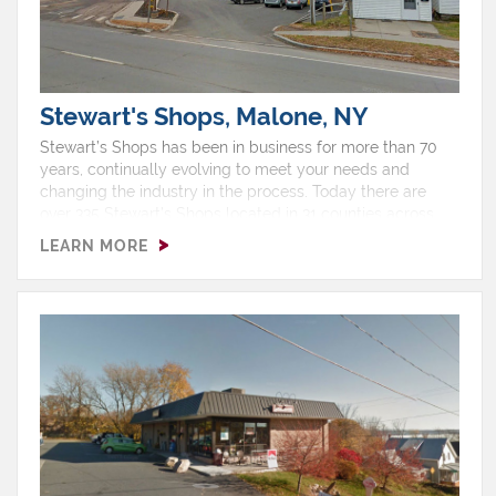
Stewart's Shops, Malone, NY
Stewart’s Shops has been in business for more than 70
years, continually evolving to meet your needs and
changing the industry in the process. Today there are
over 335 Stewart’s Shops located in 31 counties across
upstate New York and southern Vermont, with two thirds
LEARN MORE
of our shops selling gas.Hours: Monday 4:00 AM - 12:00
AMTuesday 4:00 AM - 12:00 AMWednesday 4:00 AM -
12:00 AMThursday 4:00 AM - 12:00 AMFriday 4:00 AM -
12:00 AMSaturday 4:00 AM - 12:00 AMSunday 4:00 AM -
12:00 AMShop Features: Ice Cream, ATM, EBT, Free Air,
Gas, Non Ethanol, Pizza, Restroom