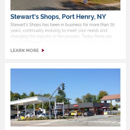
Stewart's Shops, Port Henry, NY
Stewart’s Shops has been in business for more than 70
years, continually evolving to meet your needs and
changing the industry in the process. Today there are
over 335 Stewart’s Shops located in 31 counties across
upstate New York and southern Vermont, with two thirds
LEARN MORE
of our shops selling gas.Hours: Monday 4:30 AM - 1:00
AMTuesday 4:30 AM - 1:00 AMWednesday 4:30 AM - 1:00
AMThursday 4:30 AM - 1:00 AMFriday 4:30 AM - 1:00
AMSaturday 4:30 AM - 1:00 AMSunday 4:30 AM - 1:00
AMShop Features: Ice Cream, ATM, EBT, Free Air, Gas,
Non Ethanol, Pizza, Restroom