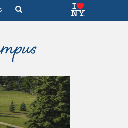
S
mpus