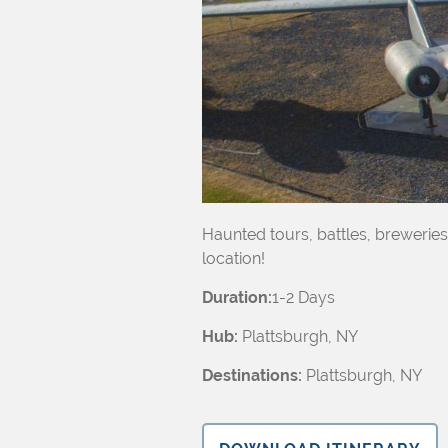
Haunted tours, battles, breweri
location!
Duration:
1-2 Days
Hub:
Plattsburgh, NY
Destinations:
Plattsburgh, NY