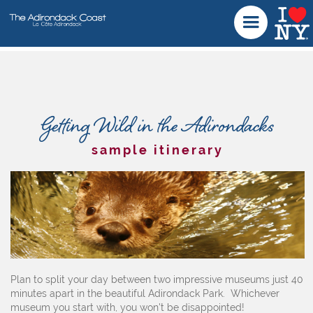
Getting Wild in the Adirondacks
sample itinerary
Plan to split your day between two impressive museums just 40
minutes apart in the beautiful Adirondack Park. Whichever
museum you start with, you won't be disappointed!